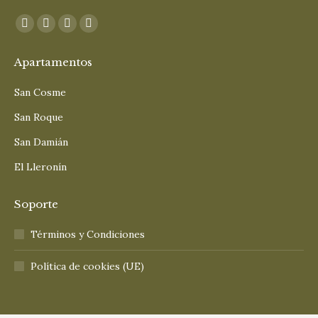
Encuéntranos en:
Facebook
Instagram
Mail
TripAdvisor
page
page
page
page
Apartamentos
opens
opens
opens
opens
in
in
in
in
San Cosme
new
new
new
new
San Roque
window
window
window
window
San Damián
El Lleronín
Soporte
Términos y Condiciones
Política de cookies (UE)