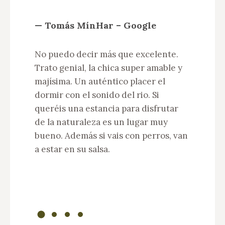
— Tomás MínHar – Google
— 
n
No puedo decir más que excelente.
No
ea
Trato genial, la chica super amable y
Pr
majísima. Un auténtico placer el
lo
dormir con el sonido del rio. Si
le
queréis una estancia para disfrutar
ba
de la naturaleza es un lugar muy
un
s
bueno. Además si vais con perros, van
es
.
a estar en su salsa.
tr
ha
co