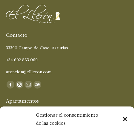
Contacto
33390 Campo de Caso. Asturias
+34 692 863 069
atencion@ellleron.com
Encuéntranos en:
Facebook
Instagram
Mail
TripAdvisor
page
page
page
page
Apartamentos
opens
opens
opens
opens
in
in
in
in
San Cosme
Gestionar el consentimiento
new
new
new
new
de las cookies
San Roque
window
window
window
window