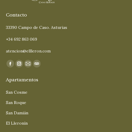
Contacto
33390 Campo de Caso. Asturias
+34 692 863 069
atencion@ellleron.com
Encuéntranos en:
Facebook
Instagram
Mail
TripAdvisor
page
page
page
page
Apartamentos
opens
opens
opens
opens
in
in
in
in
San Cosme
new
new
new
new
San Roque
window
window
window
window
San Damián
El Lleronín